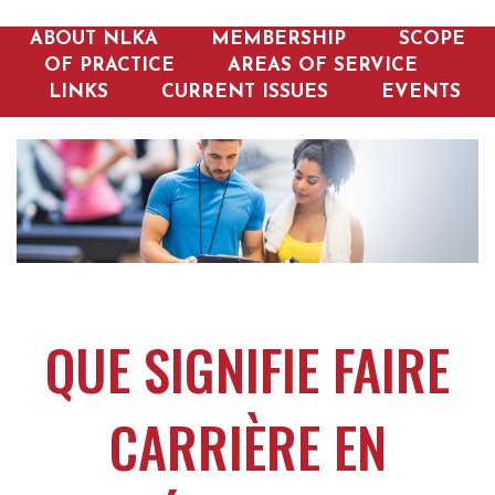
LINKS
CURRENT ISSUES
EVENTS
ABOUT NLKA
MEMBERSHIP
SCOPE
OF PRACTICE
AREAS OF SERVICE
LINKS
CURRENT ISSUES
EVENTS
QUE SIGNIFIE FAIRE
CARRIÈRE EN