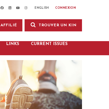
facebook
linkedin
youtube
instagram
CONNEXION
ENGLISH
AFFILIÉ
TROUVER UN KIN
LINKS
CURRENT ISSUES