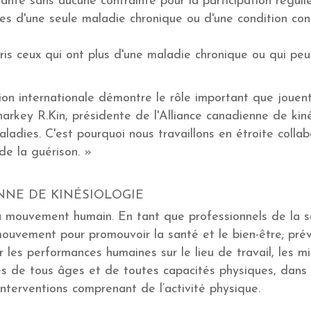
é sans aucune contrainte pour la participation régulière 
s d'une seule maladie chronique ou d'une condition cont
ris ceux qui ont plus d'une maladie chronique ou qui peu
on internationale démontre le rôle important que jouent
rkey R.Kin, présidente de l'Alliance canadienne de kinés
ladies. C'est pourquoi nous travaillons en étroite colla
de la guérison. »
NNE DE KINÉSIOLOGIE
u mouvement humain. En tant que professionnels de la san
mouvement pour promouvoir la santé et le bien-être; préve
r les performances humaines sur le lieu de travail, les mili
nes de tous âges et de toutes capacités physiques, dans
interventions comprenant de l’activité physique.