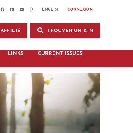
facebook
linkedin
youtube
instagram
CONNEXION
ENGLISH
AFFILIÉ
TROUVER UN KIN
LINKS
CURRENT ISSUES