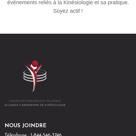
événements reliés à la Kinésiologie et sa pratique.
Soyez actif !
Téléphone : 1-844-546-3746